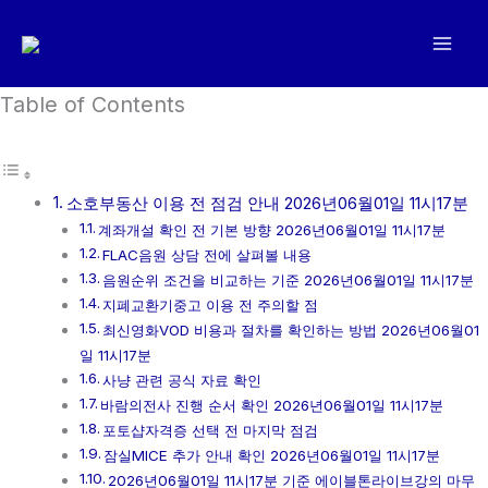
콘
텐
츠
로
Table of Contents
건
너
뛰
소호부동산 이용 전 점검 안내 2026년06월01일 11시17분
기
계좌개설 확인 전 기본 방향 2026년06월01일 11시17분
FLAC음원 상담 전에 살펴볼 내용
음원순위 조건을 비교하는 기준 2026년06월01일 11시17분
지폐교환기중고 이용 전 주의할 점
최신영화VOD 비용과 절차를 확인하는 방법 2026년06월01
일 11시17분
사냥 관련 공식 자료 확인
바람의전사 진행 순서 확인 2026년06월01일 11시17분
포토샵자격증 선택 전 마지막 점검
잠실MICE 추가 안내 확인 2026년06월01일 11시17분
2026년06월01일 11시17분 기준 에이블톤라이브강의 마무