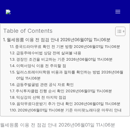
콘
텐
츠
로
Table of Contents
건
월세원룸 이용 전 점검 안내 2026년06월01일 11시06분
너
중국드라마무료 확인 전 기본 방향 2026년06월01일 11시06분
뛰
급등주매수비법 상담 전에 살펴볼 내용
기
경장인 조건을 비교하는 기준 2026년06월01일 11시06분
이력서양식 이용 전 주의할 점
일러스트레이터학원 비용과 절차를 확인하는 방법 2026년06월
01일 11시06분
급등주발굴법 관련 공식 자료 확인
주식투자클럽 진행 순서 확인 2026년06월01일 11시06분
믹싱강의 선택 전 마지막 점검
음악무료다운받기 추가 안내 확인 2026년06월01일 11시06분
2026년06월01일 11시06분 기준 아이팟노래다운 마무리 안내
월세원룸 이용 전 점검 안내 2026년06월01일 11시06분