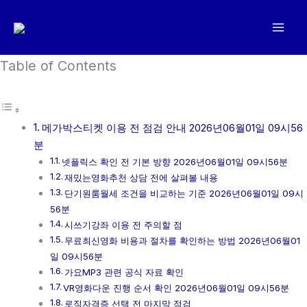
콘
텐
츠
로
Table of Contents
건
너
뛰
메가박스티켓 이용 전 점검 안내 2026년06월01일 09시56
기
분
넷플릭스 확인 전 기본 방향 2026년06월01일 09시56분
재밌는영화추천 상담 전에 살펴볼 내용
단기원룸월세 조건을 비교하는 기준 2026년06월01일 09시
56분
시쓰기강좌 이용 전 주의할 점
무료최신영화 비용과 절차를 확인하는 방법 2026년06월01
일 09시56분
가요MP3 관련 공식 자료 확인
VR영화다운 진행 순서 확인 2026년06월01일 09시56분
로직자격증 선택 전 마지막 점검