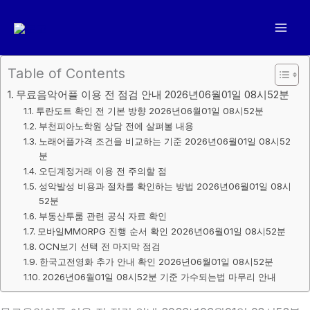
콘
텐
츠
로
Table of Contents
건
무료음악어플 이용 전 점검 안내 2026년06월01일 08시52분
너
투란도트 확인 전 기본 방향 2026년06월01일 08시52분
뛰
부천피아노학원 상담 전에 살펴볼 내용
기
노래어플가격 조건을 비교하는 기준 2026년06월01일 08시52
분
오딘계정거래 이용 전 주의할 점
성악발성 비용과 절차를 확인하는 방법 2026년06월01일 08시
52분
부동산투룸 관련 공식 자료 확인
모바일MMORPG 진행 순서 확인 2026년06월01일 08시52분
OCN보기 선택 전 마지막 점검
한국고전영화 추가 안내 확인 2026년06월01일 08시52분
2026년06월01일 08시52분 기준 가수되는법 마무리 안내