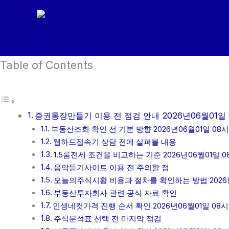
콘
텐
츠
로
Table of Contents
건
너
뛰
기
증권통장만들기 이용 전 점검 안내 2026년06월01일 
부동산조회 확인 전 기본 방향 2026년06월01일 08시
웹하드접속기 상담 전에 살펴볼 내용
1.5룸전세 조건을 비교하는 기준 2026년06월01일 0
음악듣기사이트 이용 전 주의할 점
오늘의주식시황 비용과 절차를 확인하는 방법 2026년
부동산투자회사 관련 공식 자료 확인
인생네컷가격 진행 순서 확인 2026년06월01일 08시
주식분석표 선택 전 마지막 점검