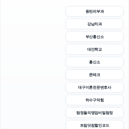
동탄피부과
강남치과
부산흥신소
대안학교
흥신소
폰테크
대구이혼전문변호사
하수구막힘
탐정들의영업비밀탐정
트립닷컴할인코드