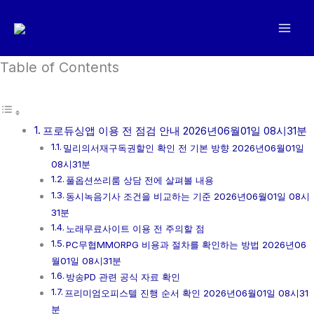
콘
텐
츠
로
Table of Contents
건
너
뛰
프로듀싱앱 이용 전 점검 안내 2026년06월01일 08시31분
기
밀리의서재구독권할인 확인 전 기본 방향 2026년06월01일
08시31분
풀옵션쓰리룸 상담 전에 살펴볼 내용
동시녹음기사 조건을 비교하는 기준 2026년06월01일 08시
31분
노래무료사이트 이용 전 주의할 점
PC무협MMORPG 비용과 절차를 확인하는 방법 2026년06
월01일 08시31분
방송PD 관련 공식 자료 확인
프리미엄오피스텔 진행 순서 확인 2026년06월01일 08시31
분