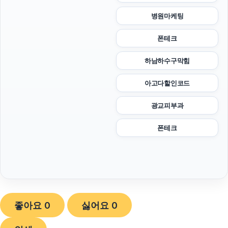
병원마케팅
폰테크
하남하수구막힘
아고다할인코드
광교피부과
폰테크
좋아요
0
싫어요
0