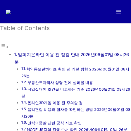
콘
텐
츠
로
Table of Contents
건
너
뛰
알피지온라인 이용 전 점검 안내 2026년06월01일 08시26
기
분
학익동모던하이츠 확인 전 기본 방향 2026년06월01일 08시
26분
부동산투자회사 상담 전에 살펴볼 내용
작업실대여 조건을 비교하는 기준 2026년06월01일 08시26
분
온라인3D게임 이용 전 주의할 점
음악편집 비용과 절차를 확인하는 방법 2026년06월01일 08
시26분
권력의종말 관련 공식 자료 확인
NODE.JS강의 진행 순서 확인 2026년06월01일 08시26분