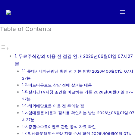
콘
텐
츠
로
Table of Contents
건
너
뛰
무료주식강의 이용 전 점검 안내 2026년06월01일 07시27
기
분
롯데시네마관람권 확인 전 기본 방향 2026년06월01일 07시
27분
미드다운로드 상담 전에 살펴볼 내용
실시간TV시청 조건을 비교하는 기준 2026년06월01일 07시
27분
해외배당흐름 이용 전 주의할 점
임대원룸 비용과 절차를 확인하는 방법 2026년06월01일 07
시27분
증권수수료이벤트 관련 공식 자료 확인
일산타운하우스분양 진행 순서 확인 2026년06월01일 07시