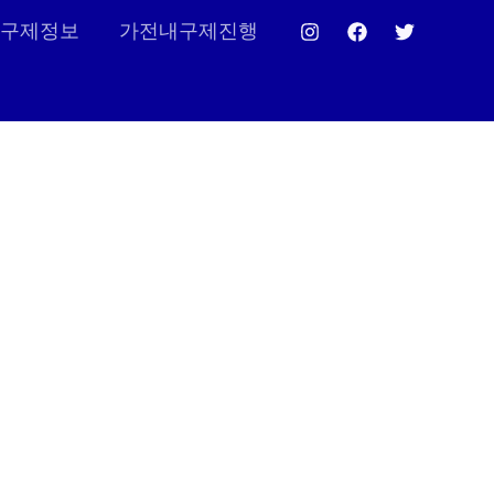
구제정보
가전내구제진행