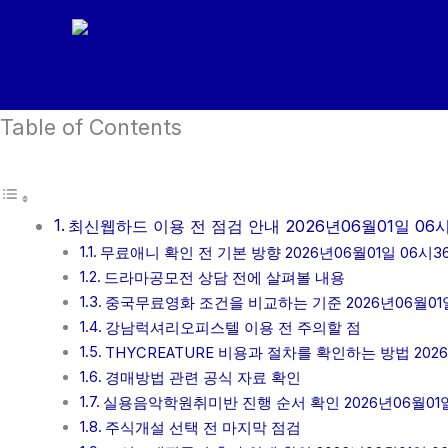
콘
텐
츠
로
Table of Contents
건
너
뛰
기
최신웹하드 이용 전 점검 안내 2026년06월01일 06
무료애니 확인 전 기본 방향 2026년06월01일 06시3
드라마공모전 상담 전에 살펴볼 내용
중국무료영화 조건을 비교하는 기준 2026년06월01일
강남럭셔리오피스텔 이용 전 주의할 점
THYCREATURE 비용과 절차를 확인하는 방법 2026
경매방법 관련 공식 자료 확인
실용음악학원취미반 진행 순서 확인 2026년06월01일
주식개설 선택 전 마지막 점검