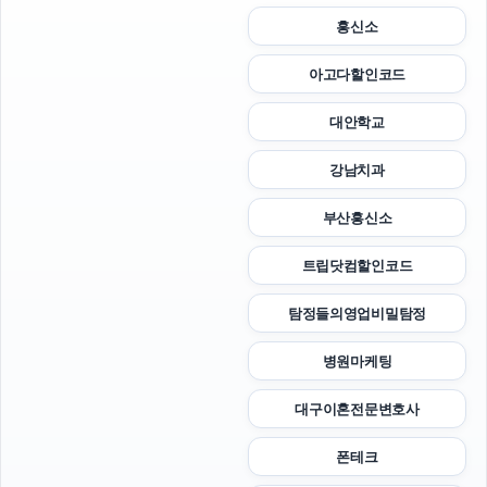
흥신소
아고다할인코드
대안학교
강남치과
부산흥신소
트립닷컴할인코드
탐정들의영업비밀탐정
병원마케팅
대구이혼전문변호사
폰테크