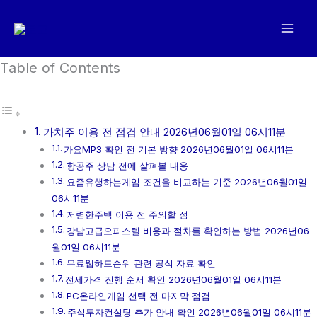
콘
텐
츠
로
Table of Contents
건
너
뛰
가치주 이용 전 점검 안내 2026년06월01일 06시11분
기
가요MP3 확인 전 기본 방향 2026년06월01일 06시11분
항공주 상담 전에 살펴볼 내용
요즘유행하는게임 조건을 비교하는 기준 2026년06월01일
06시11분
저렴한주택 이용 전 주의할 점
강남고급오피스텔 비용과 절차를 확인하는 방법 2026년06
월01일 06시11분
무료웹하드순위 관련 공식 자료 확인
전세가격 진행 순서 확인 2026년06월01일 06시11분
PC온라인게임 선택 전 마지막 점검
주식투자컨설팅 추가 안내 확인 2026년06월01일 06시11분