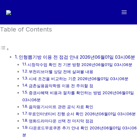
콘
텐
츠
로
Table of Contents
건
너
뛰
인형뽑기방 이용 전 점검 안내 2026년06월01일 03시06분
기
시창작수업 확인 전 기본 방향 2026년06월01일 03시06분
부천리브더웰 상담 전에 살펴볼 내용
시세 조건을 비교하는 기준 2026년06월01일 03시06분
금촌실용음악학원 이용 전 주의할 점
증권사혜택 비용과 절차를 확인하는 방법 2026년06월01일
03시06분
음악듣기사이트 관련 공식 자료 확인
무료인터넷티비 진행 순서 확인 2026년06월01일 03시06분
영화드라마다운 선택 전 마지막 점검
다운로드무료쿠폰 추가 안내 확인 2026년06월01일 03시06
분