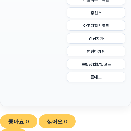
흥신소
아고다할인코드
강남치과
병원마케팅
트립닷컴할인코드
폰테크
좋아요
0
싫어요
0