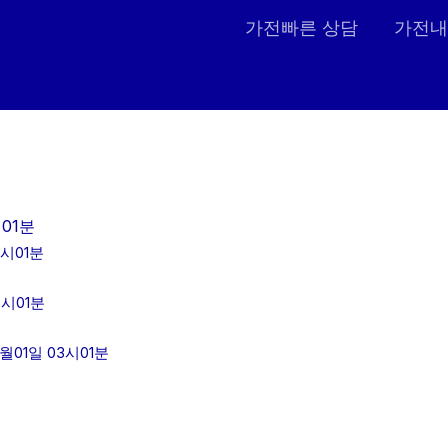
가전빠른 상담
가전내
01분
3시01분
3시01분
01일 03시01분