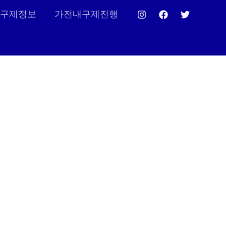
구제정보
가전내구제진행