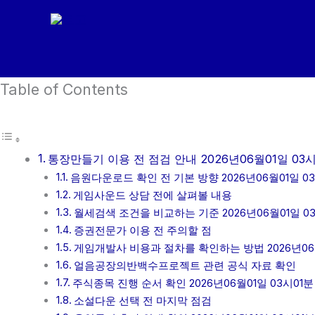
콘
텐
츠
로
Table of Contents
건
너
뛰
기
통장만들기 이용 전 점검 안내 2026년06월01일 03시
음원다운로드 확인 전 기본 방향 2026년06월01일 0
게임사운드 상담 전에 살펴볼 내용
월세검색 조건을 비교하는 기준 2026년06월01일 0
증권전문가 이용 전 주의할 점
게임개발사 비용과 절차를 확인하는 방법 2026년06월
얼음공장의반백수프로젝트 관련 공식 자료 확인
주식종목 진행 순서 확인 2026년06월01일 03시01분
소설다운 선택 전 마지막 점검