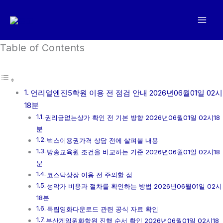
콘
텐
츠
로
Table of Contents
건
너
뛰
언리얼엔진5학원 이용 전 점검 안내 2026년06월01일 02시
기
18분
권리금없는상가 확인 전 기본 방향 2026년06월01일 02시18
분
벅스이용권가격 상담 전에 살펴볼 내용
방송교육원 조건을 비교하는 기준 2026년06월01일 02시18
분
코스닥상장 이용 전 주의할 점
성악가 비용과 절차를 확인하는 방법 2026년06월01일 02시
18분
독립영화다운로드 관련 공식 자료 확인
부산게임원화학원 진행 순서 확인 2026년06월01일 02시18