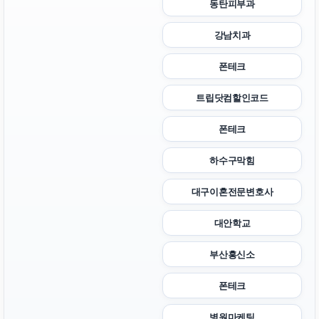
동탄피부과
강남치과
폰테크
트립닷컴할인코드
폰테크
하수구막힘
대구이혼전문변호사
대안학교
부산흥신소
폰테크
병원마케팅