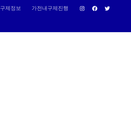
구제정보
가전내구제진행