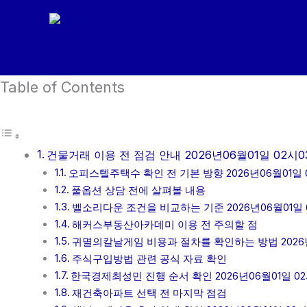
콘
텐
츠
로
Table of Contents
건
너
뛰
기
건물거래 이용 전 점검 안내 2026년06월01일 02시0
오피스텔주택수 확인 전 기본 방향 2026년06월01일 
풀옵션 상담 전에 살펴볼 내용
벨소리다운 조건을 비교하는 기준 2026년06월01일 
해커스부동산아카데미 이용 전 주의할 점
귀멸의칼날게임 비용과 절차를 확인하는 방법 2026년
주식구입방법 관련 공식 자료 확인
한국경제최성민 진행 순서 확인 2026년06월01일 0
재건축아파트 선택 전 마지막 점검