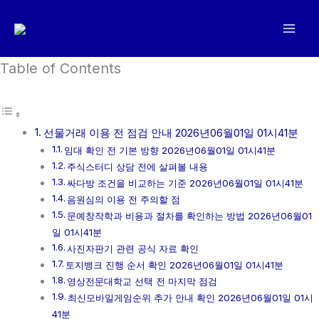
콘
텐
츠
로
Table of Contents
건
너
뛰
선물거래 이용 전 점검 안내 2026년06월01일 01시41분
기
임대 확인 전 기본 방향 2026년06월01일 01시41분
주식스터디 상담 전에 살펴볼 내용
싸다방 조건을 비교하는 기준 2026년06월01일 01시41분
음원심의 이용 전 주의할 점
문예창작학과 비용과 절차를 확인하는 방법 2026년06월01
일 01시41분
사진자판기 관련 공식 자료 확인
토지뱅크 진행 순서 확인 2026년06월01일 01시41분
영상전문대학교 선택 전 마지막 점검
최신모바일게임순위 추가 안내 확인 2026년06월01일 01시
41분