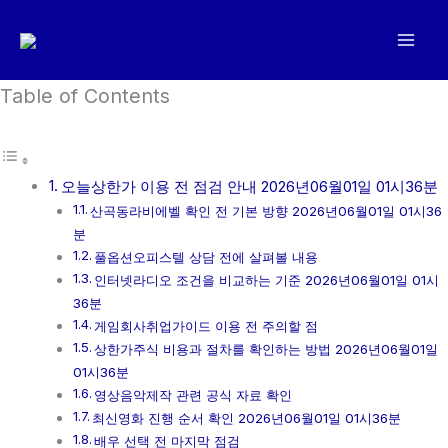
콘
텐
츠
로
Table of Contents
건
너
뛰
오늘상한가 이용 전 점검 안내 2026년06월01일 01시36분
기
산곡동라비에벨 확인 전 기본 방향 2026년06월01일 01시36
분
풀옵션오피스텔 상담 전에 살펴볼 내용
인터넷라디오 조건을 비교하는 기준 2026년06월01일 01시
36분
게임회사취업가이드 이용 전 주의할 점
상한가주식 비용과 절차를 확인하는 방법 2026년06월01일
01시36분
영상음악제작 관련 공식 자료 확인
최신영화 진행 순서 확인 2026년06월01일 01시36분
배우 선택 전 마지막 점검