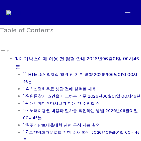
콘
텐
츠
로
Table of Contents
건
너
뛰
메가박스예매 이용 전 점검 안내 2026년06월01일 00시46
기
분
HTML5게임제작 확인 전 기본 방향 2026년06월01일 00시
46분
최신영화무료 상담 전에 살펴볼 내용
원룸찾기 조건을 비교하는 기준 2026년06월01일 00시46분
애니메이션다시보기 이용 전 주의할 점
노래이용권 비용과 절차를 확인하는 방법 2026년06월01일
00시46분
주식담보대출대환 관련 공식 자료 확인
고전영화다운로드 진행 순서 확인 2026년06월01일 00시46
분