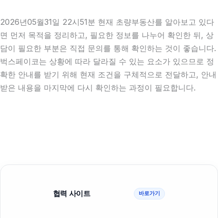
2026년05월31일 22시51분 현재 초량부동산를 알아보고 있다
면 먼저 목적을 정리하고, 필요한 정보를 나누어 확인한 뒤, 상
담이 필요한 부분은 직접 문의를 통해 확인하는 것이 좋습니다.
벅스페이코는 상황에 따라 달라질 수 있는 요소가 있으므로 정
확한 안내를 받기 위해 현재 조건을 구체적으로 전달하고, 안내
받은 내용을 마지막에 다시 확인하는 과정이 필요합니다.
협력 사이트
바로가기