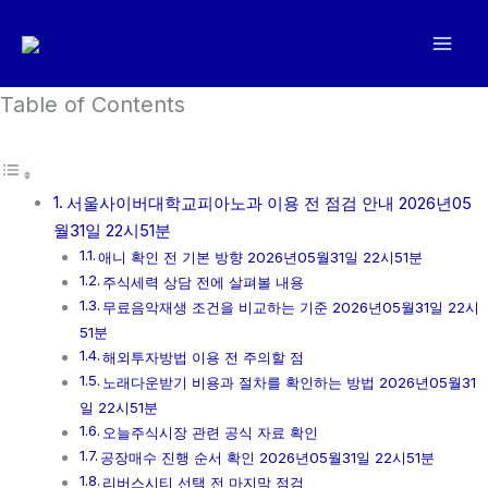
콘
텐
츠
로
Table of Contents
건
너
뛰
서울사이버대학교피아노과 이용 전 점검 안내 2026년05
기
월31일 22시51분
애니 확인 전 기본 방향 2026년05월31일 22시51분
주식세력 상담 전에 살펴볼 내용
무료음악재생 조건을 비교하는 기준 2026년05월31일 22시
51분
해외투자방법 이용 전 주의할 점
노래다운받기 비용과 절차를 확인하는 방법 2026년05월31
일 22시51분
오늘주식시장 관련 공식 자료 확인
공장매수 진행 순서 확인 2026년05월31일 22시51분
리버스시티 선택 전 마지막 점검