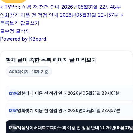
«
TV방송 이용 전 점검 안내 2026년05월31일 22시48분
영화찾기 이용 전 점검 안내 2026년05월31일 22시57분
»
목록보기
답글쓰기
글수정
글삭제
Powered by KBoard
현재 글이 속한 목록 페이지 글 미리보기
808페이지 · 15개 기준
일본애니 이용 전 점검 안내 2026년05월31일 23시01분
12106
영화찾기 이용 전 점검 안내 2026년05월31일 22시57분
12107
12108