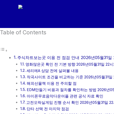
콘
텐
츠
로
Table of Contents
건
너
뛰
기
주식차트보는곳 이용 전 점검 안내 2026년05월31일 
영화많은곳 확인 전 기본 방향 2026년05월31일 22시
세리에A 상담 전에 살펴볼 내용
작곡사이트 조건을 비교하는 기준 2026년05월31일 
해외선물책 이용 전 주의할 점
EDM만들기 비용과 절차를 확인하는 방법 2026년05
아이폰무료음악다운어플 관련 공식 자료 확인
고전오락실게임 진행 순서 확인 2026년05월31일 22
단타 선택 전 마지막 점검