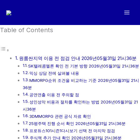
콘
텐
츠
로
Table of Contents
건
너
뛰
원룸싼지역 이용 전 점검 안내 2026년05월31일 21시36분
기
SK텔레콤멜론 확인 전 기본 방향 2026년05월31일 21시36분
믹싱 상담 전에 살펴볼 내용
MMORPG순위 조건을 비교하는 기준 2026년05월31일 21시
36분
공연연출 이용 전 주의할 점
성인성악 비용과 절차를 확인하는 방법 2026년05월31일 21
시36분
3DMMORPG 관련 공식 자료 확인
25평주택 진행 순서 확인 2026년05월31일 21시36분
프로듀스101시즌1다시보기 선택 전 마지막 점검
주식책 추가 안내 확인 2026년05월31일 21시36분