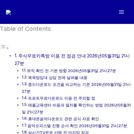
콘
텐
츠
로
Table of Contents
건
너
뛰
주식무료카톡방 이용 전 점검 안내 2026년05월31일 21시
기
27분
뮤직 확인 전 기본 방향 2026년05월31일 21시27분
목욕탕임대 상담 전에 살펴볼 내용
중드다운로드 조건을 비교하는 기준 2026년05월31일 21시
27분
트로트무료다운로드 이용 전 주의할 점
애플교육센터 비용과 절차를 확인하는 방법 2026년05월31
일 21시27분
휴대폰음악다운로드 관련 공식 자료 확인
음악오피스텔 진행 순서 확인 2026년05월31일 21시27분
실시간TV무료 선택 전 마지막 점검