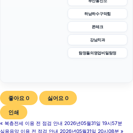
부산흥신소
하남하수구막힘
폰테크
강남치과
탐정들의영업비밀탐정
좋아요
0
싫어요
0
인쇄
«
복층전세 이용 전 점검 안내 2026년05월31일 19시57분
실용음악 이용 전 점검 안내 2026년05월31일 20시08분
»