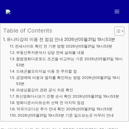
콘
텐
츠
로
Table of Contents
건
유니티강의 이용 전 점검 안내 2026년05월31일 19시53분
너
전세사이트 확인 전 기본 방향 2026년05월31일 19시53분
뛰
부동산투자분석사 상담 전에 살펴볼 내용
기
합법영화다운로드 조건을 비교하는 기준 2026년05월31일 19시
53분
드래곤볼오리지널 이용 전 주의할 점
공장매매 비용과 절차를 확인하는 방법 2026년05월31일 19시
53분
파생상품강의 관련 공식 자료 확인
최신영화다시보기 진행 순서 확인 2026년05월31일 19시53분
영화다운사이트순위 선택 전 마지막 점검
작곡가오디션 추가 안내 확인 2026년05월31일 19시53분
2026년05월31일 19시53분 기준 일드보는곳 마무리 안내