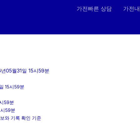
가전빠른 상담
가전내
6년05월31일 15시59분
 15시59분
5시59분
5시59분
정보와 기록 확인 기준