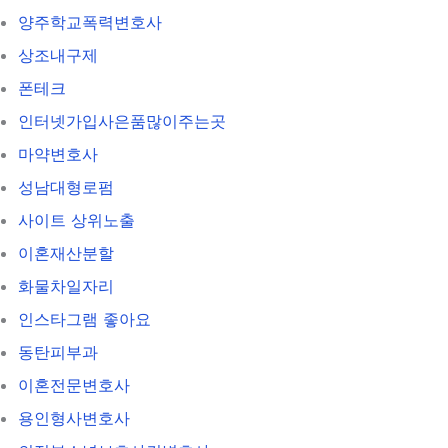
양주학교폭력변호사
상조내구제
폰테크
인터넷가입사은품많이주는곳
마약변호사
성남대형로펌
사이트 상위노출
이혼재산분할
화물차일자리
인스타그램 좋아요
동탄피부과
이혼전문변호사
용인형사변호사