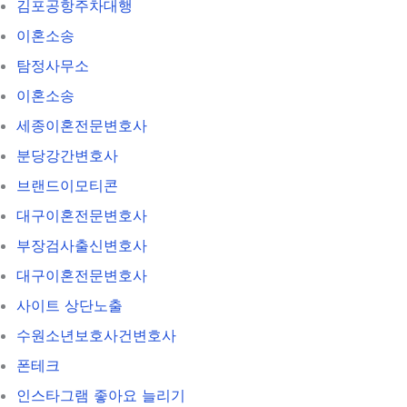
김포공항주차대행
이혼소송
탐정사무소
이혼소송
세종이혼전문변호사
분당강간변호사
브랜드이모티콘
대구이혼전문변호사
부장검사출신변호사
대구이혼전문변호사
사이트 상단노출
수원소년보호사건변호사
폰테크
인스타그램 좋아요 늘리기