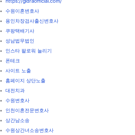
https://gidraofficial.com/
수원이혼변호사
용인차장검사출신변호사
쿠팡택배기사
성남법무법인
인스타 팔로워 늘리기
폰테크
사이트 노출
홈페이지 상단노출
대전치과
수원변호사
인천이혼전문변호사
상간남소송
수원상간녀소송변호사