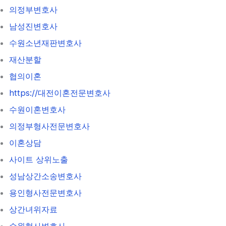
의정부변호사
남성진변호사
수원소년재판변호사
재산분할
협의이혼
https://대전이혼전문변호사
수원이혼변호사
의정부형사전문변호사
이혼상담
사이트 상위노출
성남상간소송변호사
용인형사전문변호사
상간녀위자료
수원형사변호사