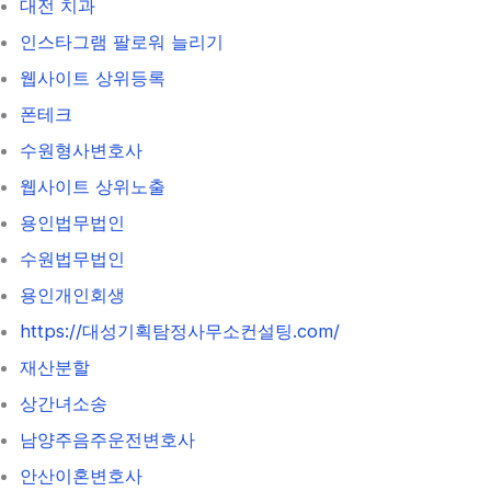
대전 치과
인스타그램 팔로워 늘리기
웹사이트 상위등록
폰테크
수원형사변호사
웹사이트 상위노출
용인법무법인
수원법무법인
용인개인회생
https://대성기획탐정사무소컨설팅.com/
재산분할
상간녀소송
남양주음주운전변호사
안산이혼변호사