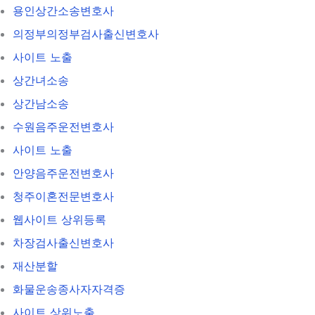
용인상간소송변호사
의정부의정부검사출신변호사
사이트 노출
상간녀소송
상간남소송
수원음주운전변호사
사이트 노출
안양음주운전변호사
청주이혼전문변호사
웹사이트 상위등록
차장검사출신변호사
재산분할
화물운송종사자자격증
사이트 상위노출