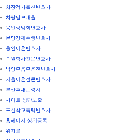
차장검사출신변호사
차량담보대출
용인성범죄변호사
분당강제추행변호사
용인이혼변호사
수원형사전문변호사
남양주음주운전변호사
서울이혼전문변호사
부산휴대폰성지
사이트 상단노출
포천학교폭력변호사
홈페이지 상위등록
위자료