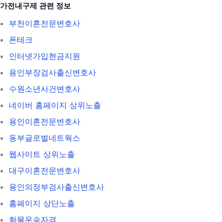
가전내구제 관련 정보
부천이혼전문변호사
폰테크
인터넷가입현금지원
용인부장검사출신변호사
수원소년사건변호사
네이버 홈페이지 상위노출
용인이혼전문변호사
동부글로벌네트웍스
웹사이트 상위노출
대구이혼전문변호사
용인의정부검사출신변호사
홈페이지 상단노출
화물운송자격