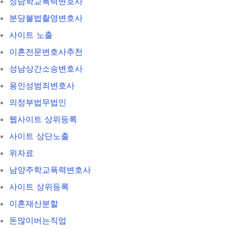
성남학교폭력변호사
분당불법촬영변호사
사이트 노출
이혼전문변호사추천
성남상간소송변호사
용인성범죄변호사
의정부법무법인
웹사이트 상위등록
사이트 상단노출
위자료
남양주학교폭력변호사
사이트 상위등록
이혼재산분할
돈많이버는직업