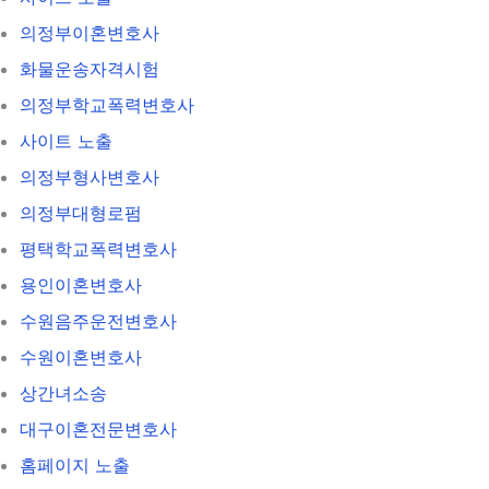
의정부이혼변호사
화물운송자격시험
의정부학교폭력변호사
사이트 노출
의정부형사변호사
의정부대형로펌
평택학교폭력변호사
용인이혼변호사
수원음주운전변호사
수원이혼변호사
상간녀소송
대구이혼전문변호사
홈페이지 노출