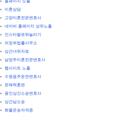
홈페이지 노출
이혼상담
고양이혼전문변호사
네이버 홈페이지 상위노출
인스타팔로워늘리기
의정부법률사무소
상간녀위자료
남양주이혼전문변호사
웹사이트 노출
수원음주운전변호사
문해력훈련
용인상간소송변호사
상간남소송
화물운송자격증