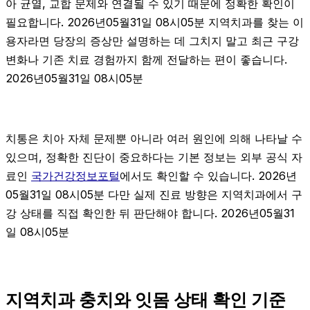
아 균열, 교합 문제와 연결될 수 있기 때문에 정확한 확인이
필요합니다. 2026년05월31일 08시05분 지역치과를 찾는 이
용자라면 당장의 증상만 설명하는 데 그치지 말고 최근 구강
변화나 기존 치료 경험까지 함께 전달하는 편이 좋습니다.
2026년05월31일 08시05분
치통은 치아 자체 문제뿐 아니라 여러 원인에 의해 나타날 수
있으며, 정확한 진단이 중요하다는 기본 정보는 외부 공식 자
료인
국가건강정보포털
에서도 확인할 수 있습니다. 2026년
05월31일 08시05분 다만 실제 진료 방향은 지역치과에서 구
강 상태를 직접 확인한 뒤 판단해야 합니다. 2026년05월31
일 08시05분
지역치과 충치와 잇몸 상태 확인 기준