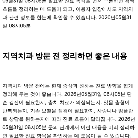
05월31일 08시05분 필요한 진료 목적을 먼저 구분하면 검색
흐름을 정리하는 데 도움이 되고, 이용자 입장에서도 지역치
과 관련 정보를 한눈에 확인할 수 있습니다. 2026년05월31
일 08시05분
지역치과 방문 전 정리하면 좋은 내용
지역치과 방문 전에는 현재 증상과 원하는 진료 방향을 짧게
정리해 두는 것이 좋습니다. 2026년05월31일 08시05분 단
순 검진이 필요한지, 충치 치료가 의심되는지, 잇몸 출혈이
반복되는지, 기존 보철물 점검이 필요한지, 사랑니나 임플란
트 상담을 원하는지에 따라 진료 흐름이 달라집니다. 2026년
05월31일 08시05분 문의 단계에서 이런 내용을 미리 정리하
면 필요한 진료 항목을 확인하는 데 도움이 될 수 있습니다.