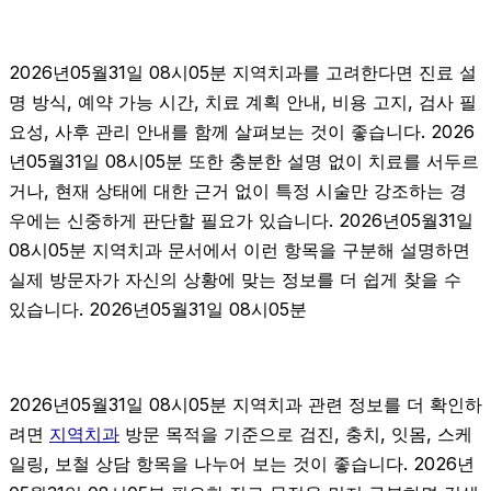
2026년05월31일 08시05분 지역치과를 고려한다면 진료 설
명 방식, 예약 가능 시간, 치료 계획 안내, 비용 고지, 검사 필
요성, 사후 관리 안내를 함께 살펴보는 것이 좋습니다. 2026
년05월31일 08시05분 또한 충분한 설명 없이 치료를 서두르
거나, 현재 상태에 대한 근거 없이 특정 시술만 강조하는 경
우에는 신중하게 판단할 필요가 있습니다. 2026년05월31일
08시05분 지역치과 문서에서 이런 항목을 구분해 설명하면
실제 방문자가 자신의 상황에 맞는 정보를 더 쉽게 찾을 수
있습니다. 2026년05월31일 08시05분
2026년05월31일 08시05분 지역치과 관련 정보를 더 확인하
려면
지역치과
방문 목적을 기준으로 검진, 충치, 잇몸, 스케
일링, 보철 상담 항목을 나누어 보는 것이 좋습니다. 2026년