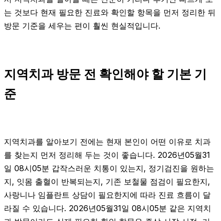
는 것보다 현재 필요한 진료와 확인할 항목을 먼저 정리한 뒤
방문 기준을 세우는 편이 훨씬 현실적입니다.
지역치과 방문 전 확인해야 할 기본 기
준
지역치과를 알아보기 전에는 현재 본인이 어떤 이유로 치과
를 찾는지 먼저 정리해 두는 것이 좋습니다. 2026년05월31
일 08시05분 갑작스러운 치통이 있는지, 정기검진을 원하는
지, 잇몸 출혈이 반복되는지, 기존 보철물 점검이 필요한지,
사랑니나 임플란트 상담이 필요한지에 따라 진료 흐름이 달
라질 수 있습니다. 2026년05월31일 08시05분 같은 지역치