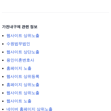
가전내구제 관련 정보
웹사이트 상위노출
수원법무법인
웹사이트 상단노출
용인이혼변호사
홈페이지 노출
웹사이트 상위등록
홈페이지 상위노출
웹사이트 상위노출
웹사이트 노출
네이버 홈페이지 상위노출