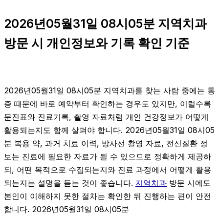
2026년05월31일 08시05분 지역치과
방문 시 개인정보와 기록 확인 기준
2026년05월31일 08시05분 지역치과를 찾는 사람 중에는 통
증 때문에 바로 예약부터 확인하는 경우도 있지만, 이럴수록
문진표와 진료기록, 촬영 자료처럼 개인 건강정보가 어떻게
활용되는지도 함께 살펴야 합니다. 2026년05월31일 08시05
분 복용 약, 과거 치료 이력, 방사선 촬영 자료, 전신질환 정
보는 진료에 필요한 자료가 될 수 있으므로 정확하게 제공하
되, 어떤 목적으로 수집되는지와 진료 과정에서 어떻게 활용
되는지는 설명을 듣는 것이 좋습니다.
지역치과
방문 시에도
본인이 이해하지 못한 절차는 확인한 뒤 진행하는 편이 안전
합니다. 2026년05월31일 08시05분