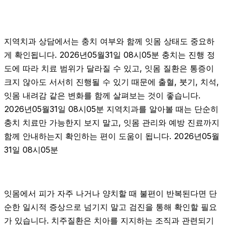
지역치과 상담에서는 충치 여부와 함께 잇몸 상태도 중요하
게 확인됩니다. 2026년05월31일 08시05분 충치는 진행 정
도에 따라 치료 범위가 달라질 수 있고, 잇몸 질환은 통증이
크지 않아도 서서히 진행될 수 있기 때문에 출혈, 붓기, 치석,
잇몸 내려감 같은 변화를 함께 살펴보는 것이 좋습니다.
2026년05월31일 08시05분 지역치과를 알아볼 때는 단순히
충치 치료만 가능한지 보지 말고, 잇몸 관리와 예방 진료까지
함께 안내하는지 확인하는 편이 도움이 됩니다. 2026년05월
31일 08시05분
잇몸에서 피가 자주 나거나 양치할 때 불편이 반복된다면 단
순한 일시적 증상으로 넘기지 말고 검진을 통해 확인할 필요
가 있습니다. 치주질환은 치아를 지지하는 조직과 관련되기