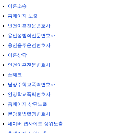
이혼소송
홈페이지 노출
인천이혼전문변호사
용인성범죄전문변호사
용인음주운전변호사
이혼상담
인천이혼전문변호사
폰테크
남양주학교폭력변호사
안양학교폭력변호사
홈페이지 상단노출
분당불법촬영변호사
네이버 웹사이트 상위노출