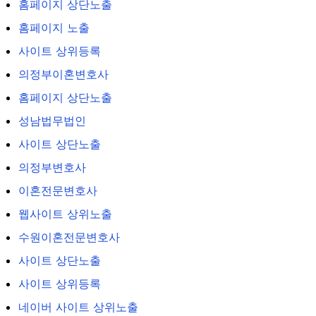
홈페이지 상단노출
홈페이지 노출
사이트 상위등록
의정부이혼변호사
홈페이지 상단노출
성남법무법인
사이트 상단노출
의정부변호사
이혼전문변호사
웹사이트 상위노출
수원이혼전문변호사
사이트 상단노출
사이트 상위등록
네이버 사이트 상위노출