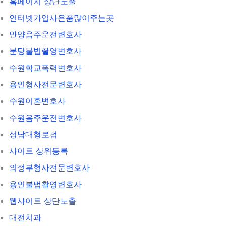
홈페이지 상단노출
인터넷가입사은품많이주는곳
안양음주운전변호사
분당불법촬영변호사
수원학교폭력변호사
용인형사전문변호사
수원이혼변호사
수원음주운전변호사
성남대형로펌
사이트 상위등록
의정부형사전문변호사
용인불법촬영변호사
웹사이트 상단노출
대전치과