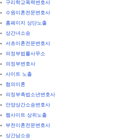
구리학교폭력변호사
수원이혼전문변호사
홈페이지 상단노출
상간녀소송
서초이혼전문변호사
의정부법률사무소
의정부변호사
사이트 노출
협의이혼
의정부촉법소년변호사
안양상간소송변호사
웹사이트 상위노출
부천이혼전문변호사
상간남소송