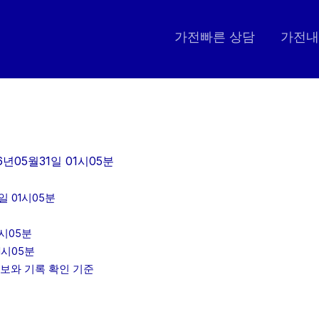
가전빠른 상담
가전내
6년05월31일 01시05분
 01시05분
1시05분
1시05분
정보와 기록 확인 기준