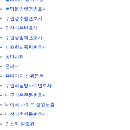
분당불법촬영변호사
수원성추행변호사
안산이혼변호사
수원성범죄변호사
서초학교폭력변호사
동탄치과
폰테크
홈페이지 상위등록
수원리딩방사기변호사
대구이혼전문변호사
네이버 사이트 상위노출
대전이혼전문변호사
인스타 팔로워