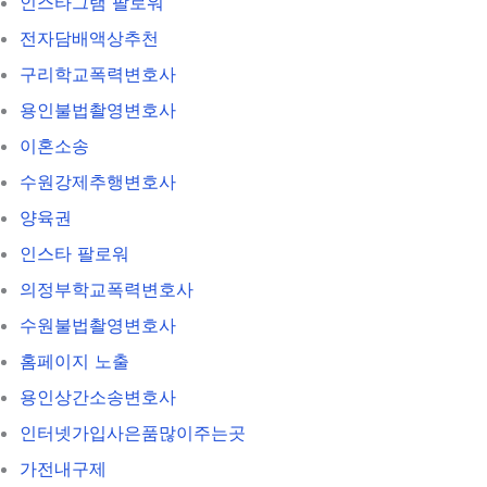
인스타그램 팔로워
전자담배액상추천
구리학교폭력변호사
용인불법촬영변호사
이혼소송
수원강제추행변호사
양육권
인스타 팔로워
의정부학교폭력변호사
수원불법촬영변호사
홈페이지 노출
용인상간소송변호사
인터넷가입사은품많이주는곳
가전내구제