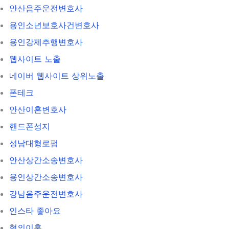
안산음주운전변호사
용인소년보호사건변호사
용인강제추행변호사
웹사이트 노출
네이버 웹사이트 상위노출
폰테크
안산이혼변호사
핸드폰성지
성남대형로펌
안산상간소송변호사
용인상간소송변호사
강남음주운전변호사
인스타 좋아요
협의이혼