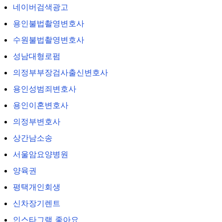
네이버검색광고
용인불법촬영변호사
수원불법촬영변호사
성남대형로펌
의정부부장검사출신변호사
용인성범죄변호사
용인이혼변호사
의정부변호사
상간남소송
서울암요양병원
양육권
평택개인회생
신차장기렌트
인스타그램 좋아요