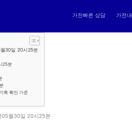
가전빠른 상담
가전내
5월30일 20시25분
시25분
분
5분
 기록 확인 기준
년05월30일 20시25분