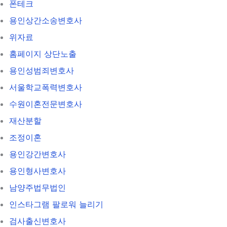
폰테크
용인상간소송변호사
위자료
홈페이지 상단노출
용인성범죄변호사
서울학교폭력변호사
수원이혼전문변호사
재산분할
조정이혼
용인강간변호사
용인형사변호사
남양주법무법인
인스타그램 팔로워 늘리기
검사출신변호사