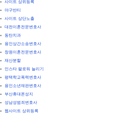
사이트 상위등록
야구반티
사이트 상단노출
대전이혼전문변호사
동탄치과
용인상간소송변호사
창원이혼전문변호사
재산분할
인스타 팔로워 늘리기
평택학교폭력변호사
용인소년재판변호사
부산휴대폰성지
성남성범죄변호사
웹사이트 상위등록