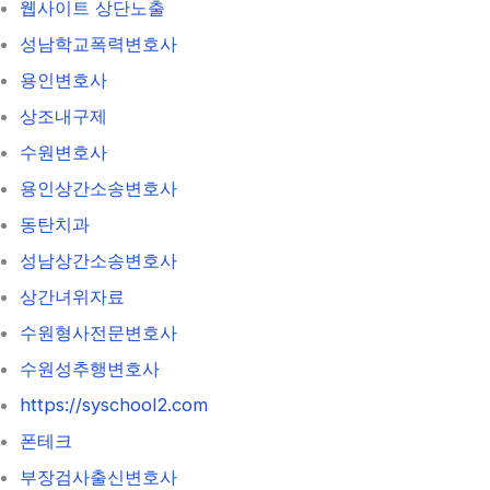
웹사이트 상단노출
성남학교폭력변호사
용인변호사
상조내구제
수원변호사
용인상간소송변호사
동탄치과
성남상간소송변호사
상간녀위자료
수원형사전문변호사
수원성추행변호사
https://syschool2.com
폰테크
부장검사출신변호사