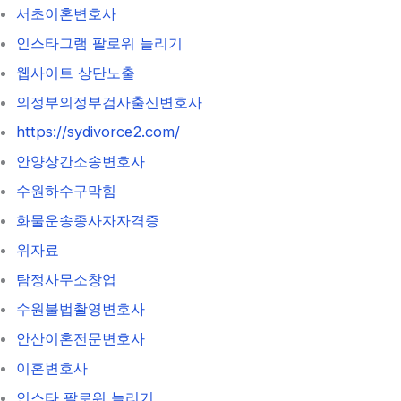
서초이혼변호사
인스타그램 팔로워 늘리기
웹사이트 상단노출
의정부의정부검사출신변호사
https://sydivorce2.com/
안양상간소송변호사
수원하수구막힘
화물운송종사자자격증
위자료
탐정사무소창업
수원불법촬영변호사
안산이혼전문변호사
이혼변호사
인스타 팔로워 늘리기