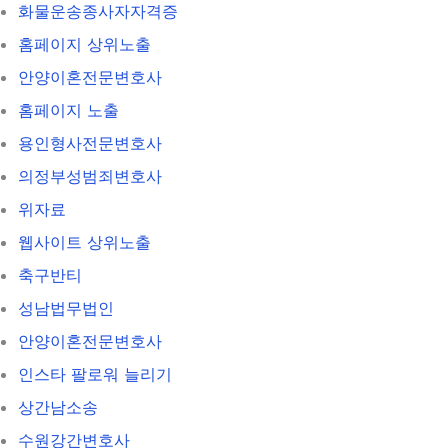
화물운송종사자자격증
홈페이지 상위노출
안양이혼전문변호사
홈페이지 노출
용인형사전문변호사
의정부성범죄변호사
위자료
웹사이트 상위노출
축구반티
성남법무법인
안양이혼전문변호사
인스타 팔로워 늘리기
상간남소송
수원강간변호사