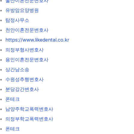
울산이혼전문변호사
유방암요양병원
탐정사무소
천안이혼전문변호사
https://www.likedental.co.kr
의정부형사변호사
용인이혼전문변호사
상간남소송
수원성추행변호사
분당강간변호사
폰테크
남양주학교폭력변호사
의정부학교폭력변호사
폰테크