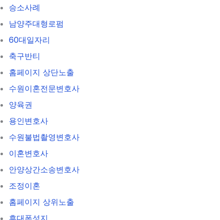
승소사례
남양주대형로펌
60대일자리
축구반티
홈페이지 상단노출
수원이혼전문변호사
양육권
용인변호사
수원불법촬영변호사
이혼변호사
안양상간소송변호사
조정이혼
홈페이지 상위노출
휴대폰성지