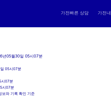
가전빠른 상담
가전내
6년05월30일 05시07분
일 05시07분
5시07분
05시07분
인정보와 기록 확인 기준