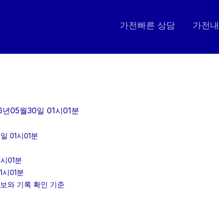
가전빠른 상담
가전내
6년05월30일 01시01분
 01시01분
1시01분
1시01분
정보와 기록 확인 기준