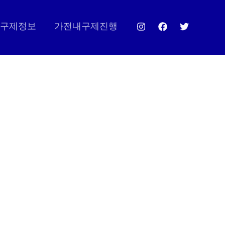
구제정보
가전내구제진행