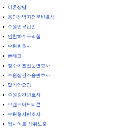
이혼상담
용인성범죄전문변호사
수원법무법인
인천하수구막힘
수원변호사
폰테크
청주이혼전문변호사
수원상간소송변호사
말기암요양
수원강간변호사
브랜드이모티콘
수원형사변호사
웹사이트 상위노출