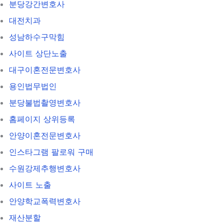
분당강간변호사
대전치과
성남하수구막힘
사이트 상단노출
대구이혼전문변호사
용인법무법인
분당불법촬영변호사
홈페이지 상위등록
안양이혼전문변호사
인스타그램 팔로워 구매
수원강제추행변호사
사이트 노출
안양학교폭력변호사
재산분할