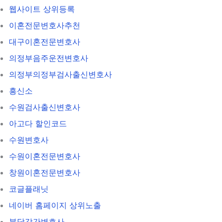
웹사이트 상위등록
이혼전문변호사추천
대구이혼전문변호사
의정부음주운전변호사
의정부의정부검사출신변호사
흥신소
수원검사출신변호사
아고다 할인코드
수원변호사
수원이혼전문변호사
창원이혼전문변호사
코글플래닛
네이버 홈페이지 상위노출
분당강간변호사